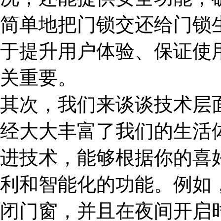
简单地把门锁交还给门锁
于提升用户体验、保证使
关重要。
其次，我们来谈谈技术层
经大大丰富了我们的生活
进技术，能够根据你的喜
利和智能化的功能。例如
闭门窗，并且在夜间开启