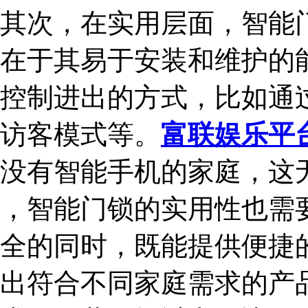
其次，在实用层面，智能
在于其易于安装和维护的
控制进出的方式，比如通
访客模式等。
富联娱乐平台
没有智能手机的家庭，这
，智能门锁的实用性也需
全的同时，既能提供便捷
出符合不同家庭需求的产