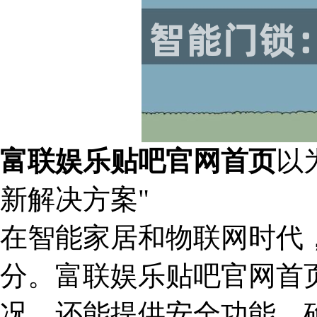
富联娱乐贴吧官网首页
以
新解决方案"
在智能家居和物联网时代
分。富联娱乐贴吧官网首
况，还能提供安全功能，