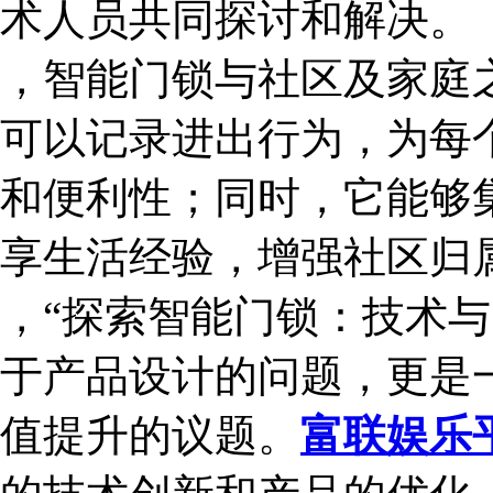
术人员共同探讨和解决。
，智能门锁与社区及家庭
可以记录进出行为，为每
和便利性；同时，它能够
享生活经验，增强社区归
，“探索智能门锁：技术
于产品设计的问题，更是
值提升的议题。
富联娱乐