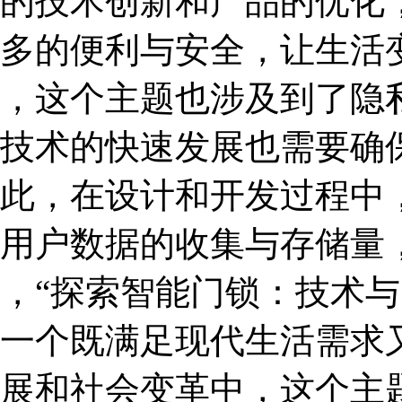
的技术创新和产品的优化
多的便利与安全，让生活
，这个主题也涉及到了隐
技术的快速发展也需要确
此，在设计和开发过程中
用户数据的收集与存储量
，“探索智能门锁：技术
一个既满足现代生活需求
展和社会变革中，这个主