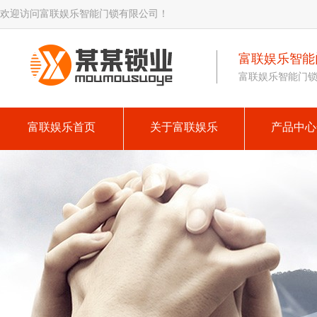
欢迎访问富联娱乐智能门锁有限公司！
富联娱乐智能
富联娱乐智能门锁
富联娱乐首页
关于富联娱乐
产品中心