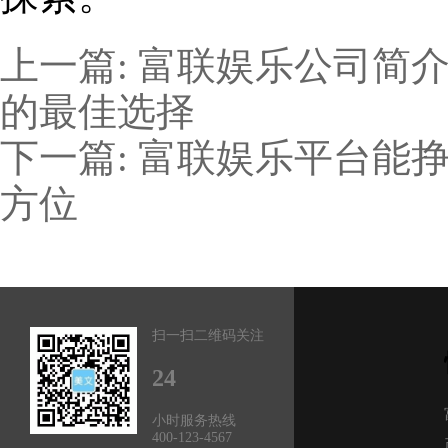
上一篇: 富联娱乐公司简
的最佳选择
下一篇: 富联娱乐平台能
方位
扫一扫二维码关注
24
小时服务热线
400-123-4567