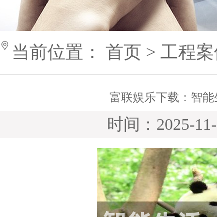
当前位置：
首页
>
工程案
富联娱乐下载：智能
时间：2025-11