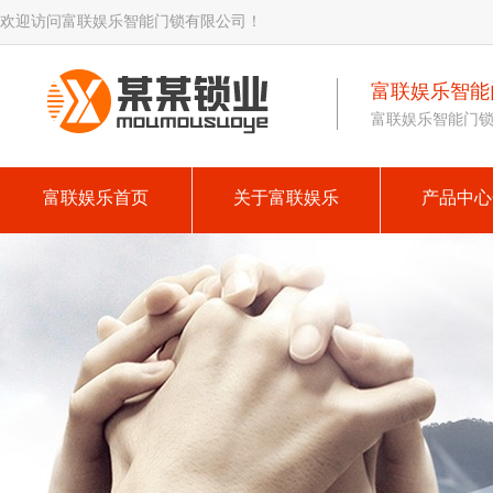
欢迎访问富联娱乐智能门锁有限公司！
富联娱乐智能
富联娱乐智能门锁
富联娱乐首页
关于富联娱乐
产品中心