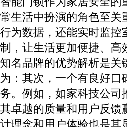
智能门锁作为家居安全的
常生活中扮演的角色至关
行为数据，还能实时监控
制，让生活更加便捷、高
知名品牌的优势解析是关
为：其次，一个有良好口
务。例如，如家科技公司
其卓越的质量和用户反馈
计理念和用户体验也是其