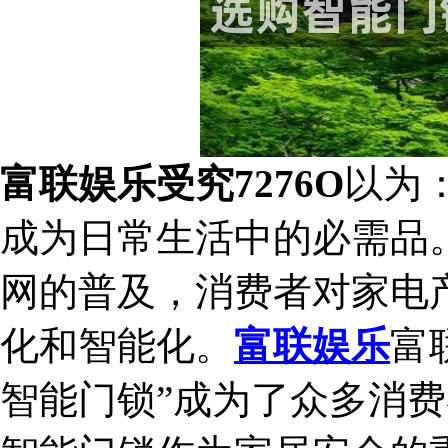
富联娱乐受究7276O
以为
成为日常生活中的必需品。
网的普及，消费者对家电
化和智能化。
富联娱乐
富
智能门锁”成为了众多消