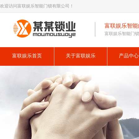
欢迎访问富联娱乐智能门锁有限公司！
富联娱乐智能
富联娱乐智能门锁
富联娱乐首页
关于富联娱乐
产品中心