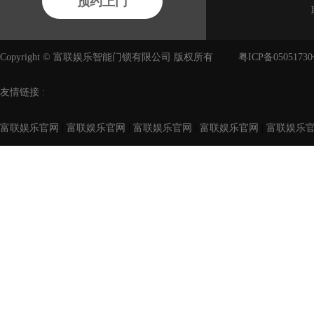
预约上门
Copyright © 富联娱乐智能门锁有限公司 版权所有
粤ICP备05051730
友情链接 :
|
|
|
|
富联娱乐官网
富联娱乐官网
富联娱乐官网
富联娱乐官网
富联娱乐