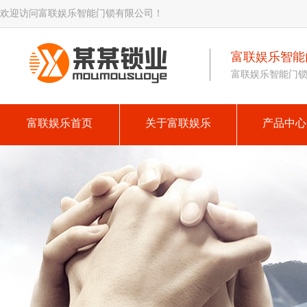
欢迎访问富联娱乐智能门锁有限公司！
富联娱乐智能
富联娱乐智能门锁
富联娱乐首页
关于富联娱乐
产品中心