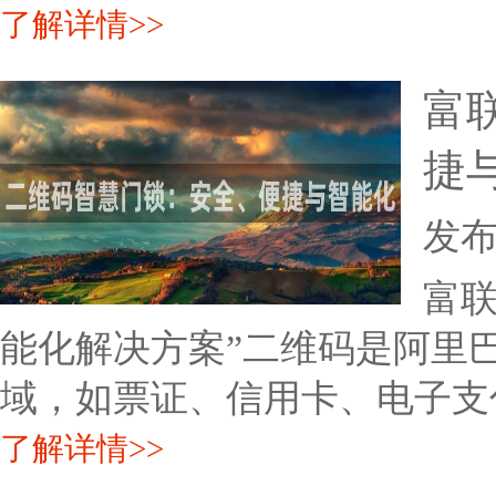
了解详情>>
富
捷
发布时
富联
能化解决方案”二维码是阿里
域，如票证、信用卡、电子支
了解详情>>