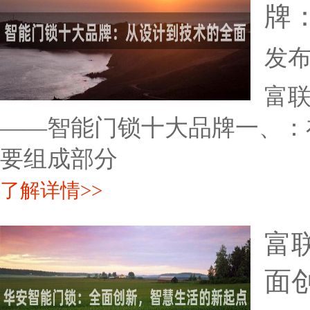
牌
发布时
富联
——智能门锁十大品牌一、：
要组成部分
了解详情>>
富
面