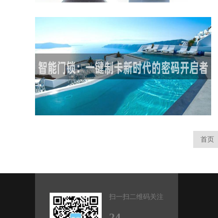
首页
扫一扫二维码关注
24