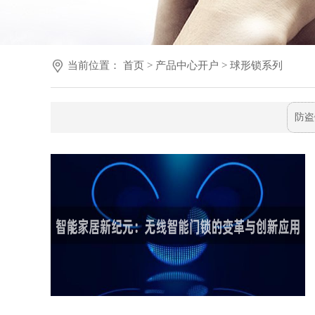
当前位置：
首页
>
产品中心开户
>
球形锁系列
防盗