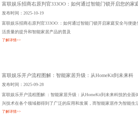
富联娱乐招商右原判官333OO：如何通过智能门锁开启您的家
发布时间：2025-10-19
富联娱乐招商右原判官333OO:：如何通过智能门锁开启家庭安全与便
活质量的提升和智能家居产品的普及
了解详情>>
富联娱乐开户流程图解：智能家居升级：从HomeKit到未来科
发布时间：2025-09-28
富联娱乐开户流程图解:：智能家居升级：从HomeKit到未来科技的
兴技术在各个领域都得到了广泛的应用和发展，而智能家居作为智能生
了解详情>>