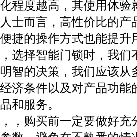
化程度越高，其使用体验
人士而言，高性价比的产
便捷的操作方式也能提升
，选择智能门锁时，我们
明智的决策，我们应该从
经济条件以及对产品功能
品和服务。
，，购买前一定要做好充