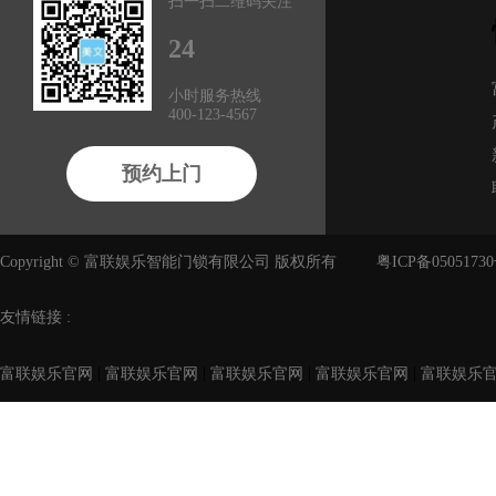
扫一扫二维码关注
24
小时服务热线
400-123-4567
预约上门
Copyright © 富联娱乐智能门锁有限公司 版权所有
粤ICP备05051730
友情链接 :
|
|
|
|
富联娱乐官网
富联娱乐官网
富联娱乐官网
富联娱乐官网
富联娱乐