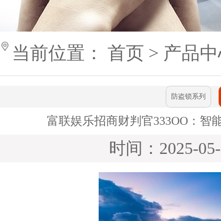
当前位置：
首页
>
产品中
防盗锁系列
富联娱乐招商财判官333OO：
时间：2025-05