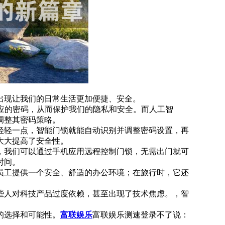
出现让我们的日常生活更加便捷、安全。
应的密码，从而保护我们的隐私和安全。而人工智
调整其密码策略。
轻轻一点，智能门锁就能自动识别并调整密码设置，再
大大提高了安全性。
，我们可以通过手机应用远程控制门锁，无需出门就可
时间。
员工提供一个安全、舒适的办公环境；在旅行时，它还
些人对科技产品过度依赖，甚至出现了技术焦虑。，智
的选择和可能性。
富联娱乐
富联娱乐测速登录不了说：