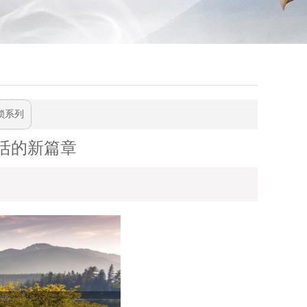
锁系列
活的新篇章