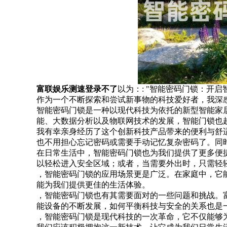
富联娱乐测速登录不了
以为：: "智能密码门锁：开启
作为一个不断探索和尝试新事物的科技爱好者，我深
智能密码门锁是一种以现代科技为依托的新型智能家
能、大数据分析以及物联网技术的发展，智能门锁也
我有幸亲身经历了这个创新科技产品带来的便利与舒
也不用担心忘记密码或需要手动记忆复杂密码了。同
在日常生活中，智能密码门锁也为我们提供了更多便
以轻松进入安全区域；或者，当需要外出时，只需轻
，智能密码门锁的应用场景更是广泛。在家庭中，它
能为我们提供更佳的生活体验。
，智能密码门锁也有其需要面对的一些问题和挑战。
能设备的不断发展，如何平衡科技与安全的关系也是
，智能密码门锁是现代科技的一次革命，它不仅能够