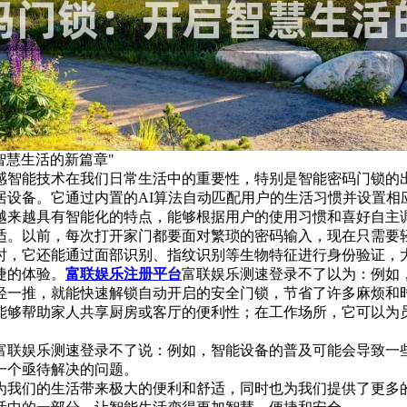
智慧生活的新篇章"
感智能技术在我们日常生活中的重要性，特别是智能密码门锁的
居设备。它通过内置的AI算法自动匹配用户的生活习惯并设置相
越来越具有智能化的特点，能够根据用户的使用习惯和喜好自主
适。以前，每次打开家门都要面对繁琐的密码输入，现在只需要
时，它还能通过面部识别、指纹识别等生物特征进行身份验证，
捷的体验。
富联娱乐注册平台
富联娱乐测速登录不了以为：例如
轻一推，就能快速解锁自动开启的安全门锁，节省了许多麻烦和
能够帮助家人共享厨房或客厅的便利性；在工作场所，它可以为
富联娱乐测速登录不了说：例如，智能设备的普及可能会导致一
一个亟待解决的问题。
为我们的生活带来极大的便利和舒适，同时也为我们提供了更多