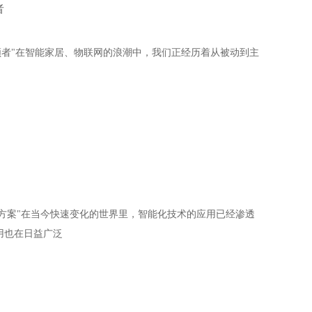
者
领者"在智能家居、物联网的浪潮中，我们正经历着从被动到主
决方案"在当今快速变化的世界里，智能化技术的应用已经渗透
用也在日益广泛