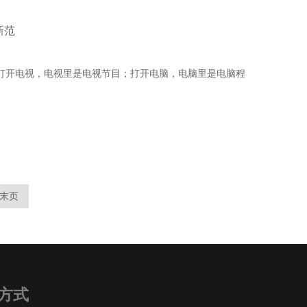
新范
”打开电视，电视里是电视节目；打开电脑，电脑里是电脑程
末页
方式