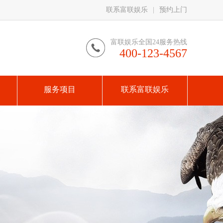
联系富联娱乐
|
预约上门
富联娱乐全国24服务热线
400-123-4567
服务项目
联系富联娱乐