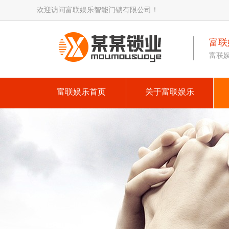
欢迎访问富联娱乐智能门锁有限公司！
富联
富联
富联娱乐首页
关于富联娱乐