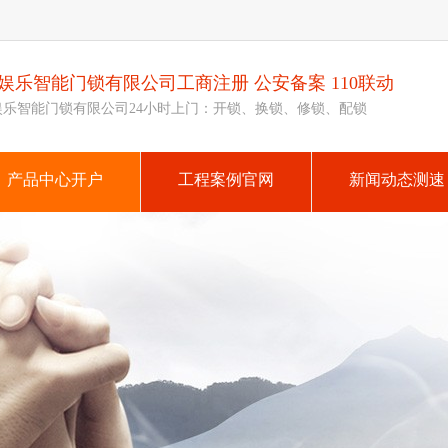
娱乐智能门锁有限公司工商注册 公安备案 110联动
娱乐智能门锁有限公司24小时上门：开锁、换锁、修锁、配锁
产品中心开户
工程案例官网
新闻动态测速