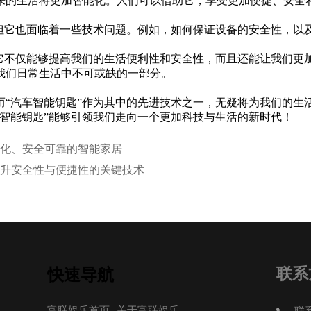
未来的生活将更加智能化。人们可以借助它，享受更加便捷、安全
，但它也面临着一些技术问题。例如，如何保证设备的安全性，以
。它不仅能够提高我们的生活便利性和安全性，而且还能让我们更
我们日常生活中不可或缺的一部分。
而“汽车智能钥匙”作为其中的先进技术之一，无疑将为我们的生
智能钥匙”能够引领我们走向一个更加科技与生活的新时代！
个性化、安全可靠的智能家居
提升安全性与便捷性的关键技术
联系
快速导航
富联娱乐首页
关于富联娱乐