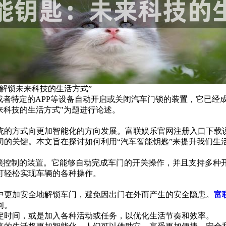
解锁未来科技的生活方式”
或者特定的APP等设备自动开启或关闭汽车门锁的装置，它已经
来科技的生活方式"为题进行论述。
统的方式向更加智能化的方向发展。富联娱乐官网注册入口下载
切的关键。本文旨在探讨如何利用“汽车智能钥匙”来提升我们生
解锁控制的装置。它能够自动完成车门的开关操作，并且支持多种
可轻松实现车辆的各种操作。
动中更加安全地解锁车门，避免因出门在外而产生的安全隐患。
富
间。
锁定时间，或是加入各种活动或任务，以优化生活节奏和效率。