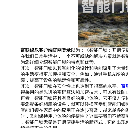
富联娱乐客户端官网登录
以为：《智能门锁：开启便
在我们日常生活中，一个不可或缺的解决方案就是智
为您详细介绍智能门锁的特点和优势。
其次，智能门锁以其智能化的设计和功能吸引了大量
的生活变得更加便捷和安全。例如，通过手机APP
障，提高了设备的稳定性和可靠性。
其次，智能门锁在安全性上也达到了很高的水平。
富
锁采用的是先进的密码算法和加密技术，可以有效防
再者，智能门锁还具有良好的用户体验。它不仅方便
要您配备好相应的设备，就可以轻松享受到智能门锁
智能门锁在家庭中的应用正在逐步普及，越来越多的
时，又能保持用户体验的便捷性？这需要我们不断研
，智能门锁无疑是开启便捷生活的新范式，它的出现