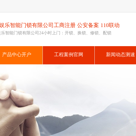
娱乐智能门锁有限公司工商注册 公安备案 110联动
娱乐智能门锁有限公司24小时上门：开锁、换锁、修锁、配锁
产品中心开户
工程案例官网
新闻动态测速