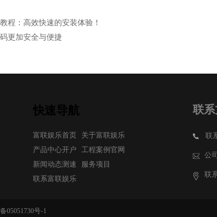
安装教程：高效快速的安装体验！
密码更加安全与便捷
联系
快速导航
富联娱乐首页
关于富联娱乐
联系
产品中心开户
工程案例官网
公司
新闻动态测速
服务项目
联
联系富联娱乐
备05051730号-1